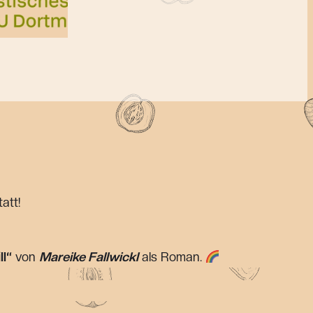
att!
ll“
von
Mareike Fallwickl
als Roman.